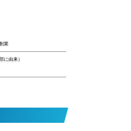
創業
部に由来）