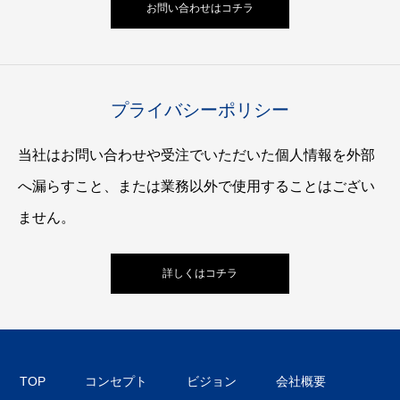
お問い合わせはコチラ
プライバシーポリシー
当社はお問い合わせや受注でいただいた個人情報を外部
へ漏らすこと、または業務以外で使用することはござい
ません。
詳しくはコチラ
TOP
コンセプト
ビジョン
会社概要